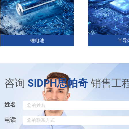
锂电池
半导
SIDPH的露点仪产品在电池行业手
半导体净化工程洁
操箱和干燥房湿度测量中，有着卓
行状态对硅芯片品
越性的表现，对应用在电池行业的
响举足轻重，因此
几种露点仪做相应的防腐蚀处理。
装置和监控系统来
&nbsp;在锂电池行业的露点仪有：
测量所监控环境的
咨询
SIDPH思帕奇
销售工
FM750（手持式）、FM850、FM6...
等级。&nbsp;在
定上，露点仪...
姓名
电话