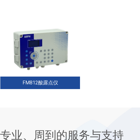
FM812酸露点仪
什么是酸露点?传统的气体酸露点是
一定压力下的温度，在这个温度下
硫酸会进入气相会凝结。工艺露点
的直接测量为工厂和工艺操作提供
了信息，否则这将是一个既不基本
也不精确的多变量平衡问题。sidph
专业、周到的服务与支持
技术消除了猜...