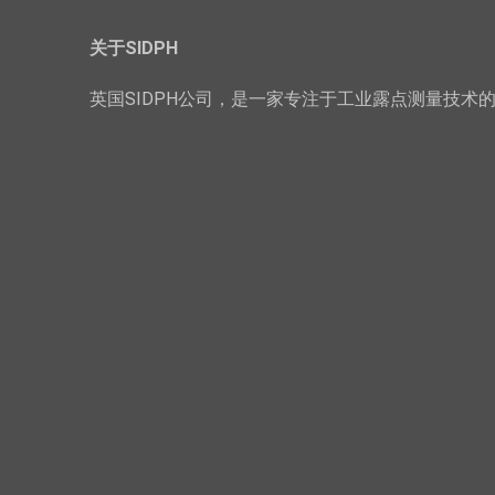
关于SIDPH
英国SIDPH公司，是一家专注于工业露点测量技