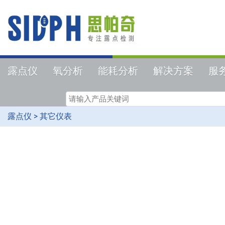
露点仪
氧分析
能耗分析
解决方案
服
露点仪
>
其它仪表